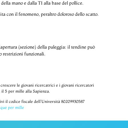
della mano e dalla T1 alla base del pollice.
ta con il fenomeno, peraltro doloroso dello scatto.
l’apertura (sezione) della puleggia: il tendine può
 restrizioni funzionali.
 crescere le giovani ricercatrici e i giovani ricercatori
 il 5 per mille alla Sapienza.
ivi il codice fiscale dell’Università 80209930587
que per mille